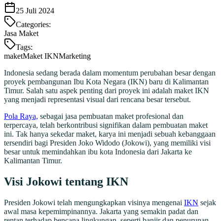
25 Juli 2024
Categories:
Jasa Maket
Tags:
maket
Maket IKN
Marketing
Indonesia sedang berada dalam momentum perubahan besar dengan
proyek pembangunan Ibu Kota Negara (IKN) baru di Kalimantan
Timur. Salah satu aspek penting dari proyek ini adalah maket IKN
yang menjadi representasi visual dari rencana besar tersebut.
Pola Raya,
sebagai jasa pembuatan maket profesional dan
terpercaya, telah berkontribusi signifikan dalam pembuatan maket
ini. Tak hanya sekedar maket, karya ini menjadi sebuah kebanggaan
tersendiri bagi Presiden Joko Widodo (Jokowi), yang memiliki visi
besar untuk memindahkan ibu kota Indonesia dari Jakarta ke
Kalimantan Timur.
Visi Jokowi tentang IKN
Presiden Jokowi telah mengungkapkan visinya mengenai
IKN
sejak
awal masa kepemimpinannya. Jakarta yang semakin padat dan
rentan terhadap bencana lingkungan, seperti banjir dan penurunan