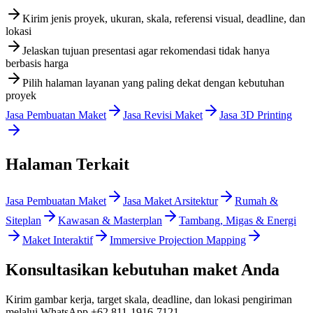
Kirim jenis proyek, ukuran, skala, referensi visual, deadline, dan
lokasi
Jelaskan tujuan presentasi agar rekomendasi tidak hanya
berbasis harga
Pilih halaman layanan yang paling dekat dengan kebutuhan
proyek
Jasa Pembuatan Maket
Jasa Revisi Maket
Jasa 3D Printing
Halaman Terkait
Jasa Pembuatan Maket
Jasa Maket Arsitektur
Rumah &
Siteplan
Kawasan & Masterplan
Tambang, Migas & Energi
Maket Interaktif
Immersive Projection Mapping
Konsultasikan kebutuhan maket Anda
Kirim gambar kerja, target skala, deadline, dan lokasi pengiriman
melalui WhatsApp
+62 811-1916-7121
.