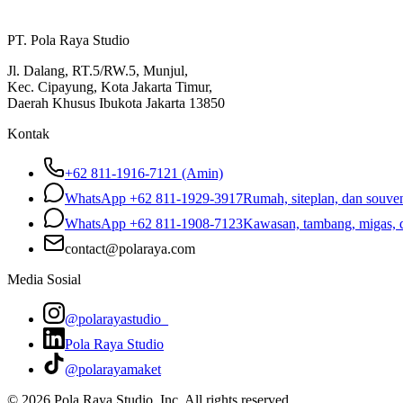
PT. Pola Raya Studio
Jl. Dalang, RT.5/RW.5, Munjul,
Kec. Cipayung, Kota Jakarta Timur,
Daerah Khusus Ibukota Jakarta 13850
Kontak
+62 811-1916-7121 (Amin)
WhatsApp
+62 811-1929-3917
Rumah, siteplan, dan souven
WhatsApp
+62 811-1908-7123
Kawasan, tambang, migas, 
contact@polaraya.com
Media Sosial
@polarayastudio_
Pola Raya Studio
@polarayamaket
©
2026
Pola Raya Studio, Inc. All rights reserved.