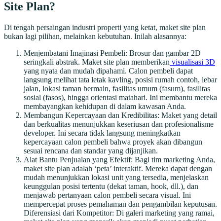
Site Plan?
Di tengah persaingan industri properti yang ketat, maket site plan
bukan lagi pilihan, melainkan kebutuhan. Inilah alasannya:
Menjembatani Imajinasi Pembeli: Brosur dan gambar 2D
seringkali abstrak. Maket site plan memberikan
visualisasi 3D
yang nyata dan mudah dipahami. Calon pembeli dapat
langsung melihat tata letak kavling, posisi rumah contoh, lebar
jalan, lokasi taman bermain, fasilitas umum (fasum), fasilitas
sosial (fasos), hingga orientasi matahari. Ini membantu mereka
membayangkan kehidupan di dalam kawasan Anda.
Membangun Kepercayaan dan Kredibilitas: Maket yang detail
dan berkualitas menunjukkan keseriusan dan profesionalisme
developer. Ini secara tidak langsung meningkatkan
kepercayaan calon pembeli bahwa proyek akan dibangun
sesuai rencana dan standar yang dijanjikan.
Alat Bantu Penjualan yang Efektif: Bagi tim marketing Anda,
maket site plan adalah ‘peta’ interaktif. Mereka dapat dengan
mudah menunjukkan lokasi unit yang tersedia, menjelaskan
keunggulan posisi tertentu (dekat taman, hook, dll.), dan
menjawab pertanyaan calon pembeli secara visual. Ini
mempercepat proses pemahaman dan pengambilan keputusan.
Diferensiasi dari Kompetitor: Di galeri marketing yang ramai,